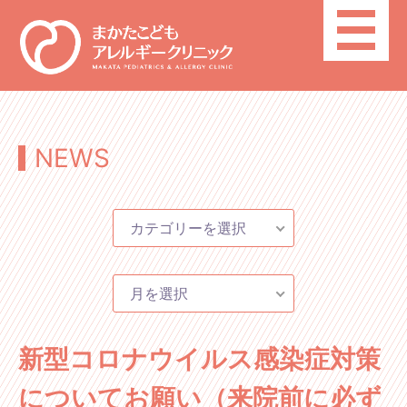
toggle
navigatio
NEWS
カテゴリーを選択
月を選択
新型コロナウイルス感染症対策
についてお願い（来院前に必ず