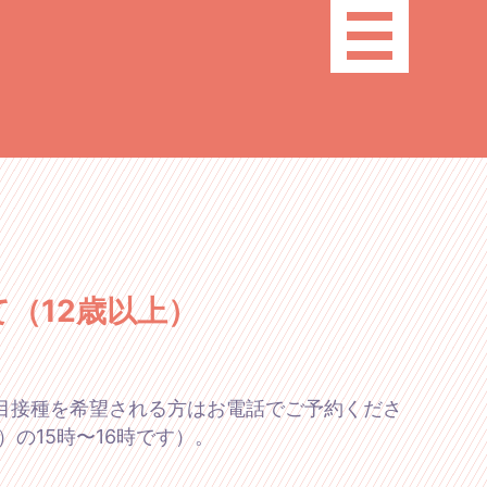
toggle
navigation
（12歳以上）
回目接種を希望される方はお電話でご予約くださ
）の15時〜16時です）。